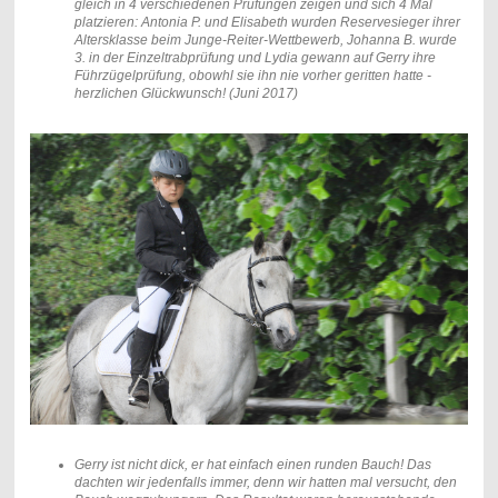
gleich in 4 verschiedenen Prüfungen zeigen und sich 4 Mal
platzieren: Antonia P. und Elisabeth wurden Reservesieger ihrer
Altersklasse beim Junge-Reiter-Wettbewerb, Johanna B. wurde
3. in der Einzeltrabprüfung und Lydia gewann auf Gerry ihre
Führzügelprüfung, obowhl sie ihn nie vorher geritten hatte -
herzlichen Glückwunsch! (Juni 2017)
Gerry ist nicht dick, er hat einfach einen runden Bauch! Das
dachten wir jedenfalls immer, denn wir hatten mal versucht, den