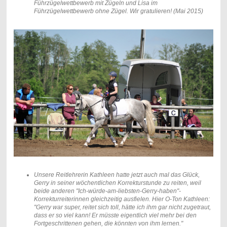
Führzügelwettbewerb mit Zügeln und Lisa im
Führzügelwettbewerb ohne Zügel. Wir gratulieren! (Mai 2015)
Unsere Reitlehrerin Kathleen hatte jetzt auch mal das Glück,
Gerry in seiner wöchentlichen Korrekturstunde zu reiten, weil
beide anderen "Ich-würde-am-liebsten-Gerry-haben"-
Korrekturreiterinnen gleichzeitig ausfielen. Hier O-Ton Kathleen:
"Gerry war super, reitet sich toll, hätte ich ihm gar nicht zugetraut,
dass er so viel kann! Er müsste eigentlich viel mehr bei den
Fortgeschrittenen gehen, die könnten von ihm lernen."