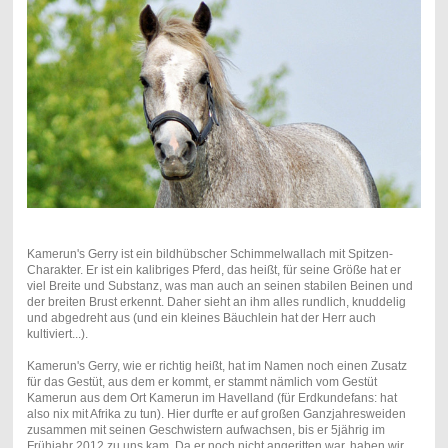
Kamerun's Gerry ist ein bildhübscher Schimmelwallach mit Spitzen-
Charakter. Er ist ein kalibriges Pferd, das heißt, für seine Größe hat er
viel Breite und Substanz, was man auch an seinen stabilen Beinen und
der breiten Brust erkennt. Daher sieht an ihm alles rundlich, knuddelig
und abgedreht aus (und ein kleines Bäuchlein hat der Herr auch
kultiviert...).
Kamerun's Gerry, wie er richtig heißt, hat im Namen noch einen Zusatz
für das Gestüt, aus dem er kommt, er stammt nämlich vom Gestüt
Kamerun aus dem Ort Kamerun im Havelland (für Erdkundefans: hat
also nix mit Afrika zu tun). Hier durfte er auf großen Ganzjahresweiden
zusammen mit seinen Geschwistern aufwachsen, bis er 5jährig im
Frühjahr 2012 zu uns kam. Da er noch nicht angeritten war, haben wir