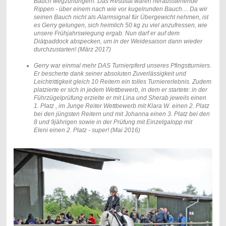
Bauch wegzuhungern. Das Resultat waren herausstehende
Rippen - über einem nach wie vor kugelrunden Bauch.... Da wir
seinen Bauch nicht als Alarmsignal für Übergewicht nehmen, ist
es Gerry gelungen, sich heimlich 50 kg zu viel anzufressen, wie
unsere Frühjahrswiegung ergab. Nun darf er auf dem
Diätpaddock abspecken, um in der Weidesaison dann wieder
durchzustarten! (März 2017)
Gerry war einmal mehr DAS Turnierpferd unseres Pfingstturniers.
Er bescherte dank seiner absoluten Zuverlässigkeit und
Leichtrittigkeit gleich 10 Reitern ein tolles Turniererlebnis. Zudem
platzierte er sich in jedem Wettbewerb, in dem er startete: in der
Führzügelprüfung erzielte er mit Lina und Sherab jeweils einen
1. Platz , im Junge Reiter Wettbewerb mit Klara W. einen 2. Platz
bei den jüngsten Reitern und mit Johanna einen 3. Platz bei den
8 und 9jährigen sowie in der Prüfung mit Einzelgalopp mit
Eleni einen 2. Platz - super! (Mai 2016)