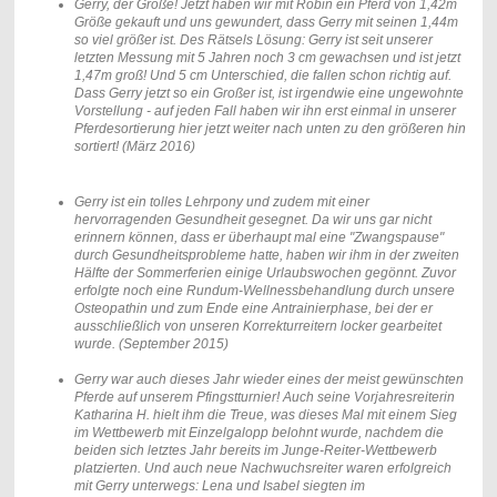
Gerry, der Große! Jetzt haben wir mit Robin ein Pferd von 1,42m
Größe gekauft und uns gewundert, dass Gerry mit seinen 1,44m
so viel größer ist. Des Rätsels Lösung: Gerry ist seit unserer
letzten Messung mit 5 Jahren noch 3 cm gewachsen und ist jetzt
1,47m groß! Und 5 cm Unterschied, die fallen schon richtig auf.
Dass Gerry jetzt so ein Großer ist, ist irgendwie eine ungewohnte
Vorstellung - auf jeden Fall haben wir ihn erst einmal in unserer
Pferdesortierung hier jetzt weiter nach unten zu den größeren hin
sortiert! (März 2016)
Gerry ist ein tolles Lehrpony und zudem mit einer
hervorragenden Gesundheit gesegnet. Da wir uns gar nicht
erinnern können, dass er überhaupt mal eine "Zwangspause"
durch Gesundheitsprobleme hatte, haben wir ihm in der zweiten
Hälfte der Sommerferien einige Urlaubswochen gegönnt. Zuvor
erfolgte noch eine Rundum-Wellnessbehandlung durch unsere
Osteopathin und zum Ende eine Antrainierphase, bei der er
ausschließlich von unseren Korrekturreitern locker gearbeitet
wurde. (September 2015)
Gerry war auch dieses Jahr wieder eines der meist gewünschten
Pferde auf unserem Pfingstturnier! Auch seine Vorjahresreiterin
Katharina H. hielt ihm die Treue, was dieses Mal mit einem Sieg
im Wettbewerb mit Einzelgalopp belohnt wurde, nachdem die
beiden sich letztes Jahr bereits im Junge-Reiter-Wettbewerb
platzierten. Und auch neue Nachwuchsreiter waren erfolgreich
mit Gerry unterwegs: Lena und Isabel siegten im