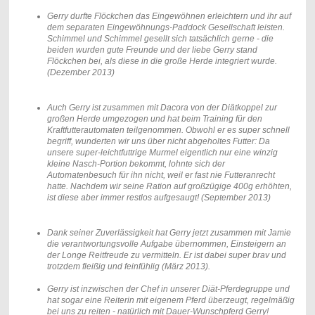
Gerry durfte Flöckchen das Eingewöhnen erleichtern und ihr auf
dem separaten Eingewöhnungs-Paddock Gesellschaft leisten.
Schimmel und Schimmel gesellt sich tatsächlich gerne - die
beiden wurden gute Freunde und der liebe Gerry stand
Flöckchen bei, als diese in die große Herde integriert wurde.
(Dezember 2013)
Auch Gerry ist zusammen mit Dacora von der Diätkoppel zur
großen Herde umgezogen und hat beim Training für den
Kraftfutterautomaten teilgenommen. Obwohl er es super schnell
begriff, wunderten wir uns über nicht abgeholtes Futter: Da
unsere super-leichtfuttrige Murmel eigentlich nur eine winzig
kleine Nasch-Portion bekommt, lohnte sich der
Automatenbesuch für ihn nicht, weil er fast nie Futteranrecht
hatte. Nachdem wir seine Ration auf großzügige 400g erhöhten,
ist diese aber immer restlos aufgesaugt! (September 2013)
Dank seiner Zuverlässigkeit hat Gerry jetzt zusammen mit Jamie
die verantwortungsvolle Aufgabe übernommen, Einsteigern an
der Longe Reitfreude zu vermitteln. Er ist dabei super brav und
trotzdem fleißig und feinfühlig (März 2013).
Gerry ist inzwischen der Chef in unserer Diät-Pferdegruppe und
hat sogar eine Reiterin mit eigenem Pferd überzeugt, regelmäßig
bei uns zu reiten - natürlich mit Dauer-Wunschpferd Gerry!