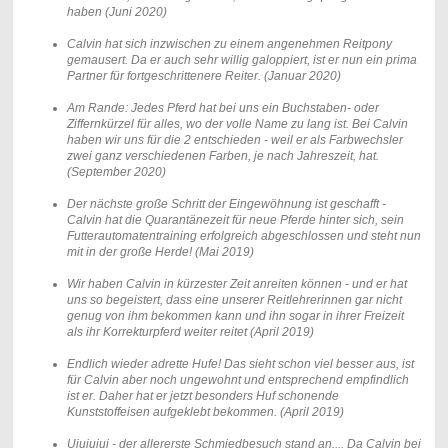
haben (Juni 2020)
Calvin hat sich inzwischen zu einem angenehmen Reitpony
gemausert. Da er auch sehr willig galoppiert, ist er nun ein prima
Partner für fortgeschrittenere Reiter. (Januar 2020)
Am Rande: Jedes Pferd hat bei uns ein Buchstaben- oder
Ziffernkürzel für alles, wo der volle Name zu lang ist. Bei Calvin
haben wir uns für die 2 entschieden - weil er als Farbwechsler
zwei ganz verschiedenen Farben, je nach Jahreszeit, hat.
(September 2020)
Der nächste große Schritt der Eingewöhnung ist geschafft -
Calvin hat die Quarantänezeit für neue Pferde hinter sich, sein
Futterautomatentraining erfolgreich abgeschlossen und steht nun
mit in der große Herde! (Mai 2019)
Wir haben Calvin in kürzester Zeit anreiten können - und er hat
uns so begeistert, dass eine unserer Reitlehrerinnen gar nicht
genug von ihm bekommen kann und ihn sogar in ihrer Freizeit
als ihr Korrekturpferd weiter reitet (April 2019)
Endlich wieder adrette Hufe! Das sieht schon viel besser aus, ist
für Calvin aber noch ungewohnt und entsprechend empfindlich
ist er. Daher hat er jetzt besonders Huf schonende
Kunststoffeisen aufgeklebt bekommen. (April 2019)
Uiuiuiui - der allererste Schmiedbesuch stand an.... Da Calvin bei