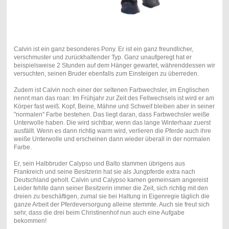
Calvin ist ein ganz besonderes Pony. Er ist ein ganz freundlicher,
verschmuster und zurückhaltender Typ. Ganz unaufgeregt hat er
beispielsweise 2 Stunden auf dem Hänger gewartet, währenddessen wir
versuchten, seinen Bruder ebenfalls zum Einsteigen zu überreden.
Zudem ist Calvin noch einer der seltenen Farbwechsler, im Englischen
nennt man das roan: Im Frühjahr zur Zeit des Fellwechsels ist wird er am
Körper fast weiß. Kopf, Beine, Mähne und Schweif bleiben aber in seiner
"normalen" Farbe bestehen. Das liegt daran, dass Farbwechsler weiße
Unterwolle haben. Die wird sichtbar, wenn das lange Winterhaar zuerst
ausfällt. Wenn es dann richtig warm wird, verlieren die Pferde auch ihre
weiße Unterwolle und erscheinen dann wieder überall in der normalen
Farbe.
Er, sein Halbbruder Calypso und Balto stammen übrigens aus
Frankreich und seine Besitzerin hat sie als Jungpferde extra nach
Deutschland geholt. Calvin und Calypso kamen gemeinsam angereist
Leider fehlte dann seiner Besitzerin immer die Zeit, sich richtig mit den
dreien zu beschäftigen, zumal sie bei Haltung in Eigenregie täglich die
ganze Arbeit der Pferdeversorgung alleine stemmte. Auch sie freut sich
sehr, dass die drei beim Christinenhof nun auch eine Aufgabe
bekommen!