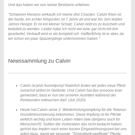
Und das haben wir von seiner Besitzerin erfahren:
"Schweren Herzens verkaufe ich meine drei Chaoten: Calvin Klein ist
der bunte, ein echter Hingucker, ist 7 Jahre alt und war bis Juni letzten
Jahres Hengst. Er ist ein kleiner Schatz. Calvin liebt es zu kuscheln und
betüdelt zu werden. Leider habe ich nicht viel bzw. gar nicht mit ihm
gearbeitet. Verkauft wird er als komplett roh. Halfterführig ist er aber, da
wir schon ein paar Spaziergänge unternommen haben."
Newssammlung zu Calvin
Calvin ist jetzt Ausreitpony! Natürlich testen wir jedes neue Pferd
zunächst selbst im Gelände. Und Calvin hat das soooooo brav
gemeistert, dass er nun bei unseren Ausritten während der
Reitstunden mitmachen darf. (Juli 2020)
Heute hat Calvin seine 2. Wiederholungsimpfung für die Tetanus-
Grundimmunisierung bekommen. Diese Impfung ist für Pferde
wirklich wichtig und kann Leben retten (wie übrigens auch für
Menschen!!!). Sollten die Vorbesitzer das nicht bedacht haben,
gehört das Impfen nach einer kurzen Eingewöhnungszeit bei uns
sofort dazu, damit wir gesunde, "Scheckheft-gepflegte" Pferde