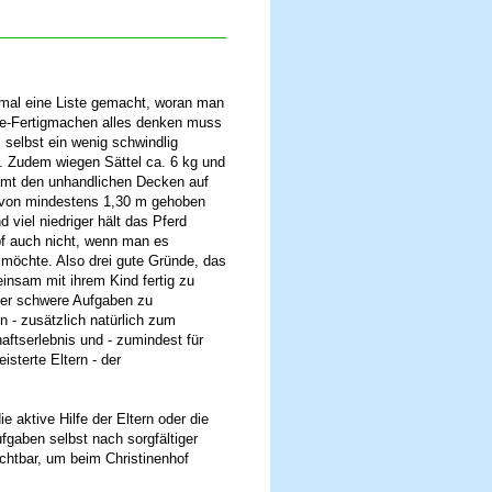
mal eine Liste gemacht, woran man
e-Fertigmachen alles denken muss
s selbst ein wenig schwindlig
. Zudem wiegen Sättel ca. 6 kg und
mt den unhandlichen Decken auf
 von mindestens 1,30 m gehoben
 viel niedriger hält das Pferd
f auch nicht, wenn man es
 möchte. Also drei gute Gründe, das
insam mit ihrem Kind fertig zu
er schwere Aufgaben zu
 - zusätzlich natürlich zum
ftserlebnis und - zumindest für
isterte Eltern - der
 aktive Hilfe der Eltern oder die
fgaben selbst nach sorgfältiger
chtbar, um beim Christinenhof