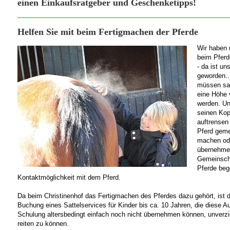
einen Einkaufsratgeber und Geschenketipps!
Helfen Sie mit beim Fertigmachen der Pferde
Wir haben 
beim Pferd
- da ist un
geworden..
müssen sa
eine Höhe
werden. Und
seinen Kop
auftrensen
Pferd geme
machen od
übernehmen
Gemeinscha
Pferde bege
Kontaktmöglichkeit mit dem Pferd.
Da beim Christinenhof das Fertigmachen des Pferdes dazu gehört, ist die
Buchung eines Sattelservices für Kinder bis ca. 10 Jahren, die diese Au
Schulung altersbedingt einfach noch nicht übernehmen können, unverzi
reiten zu können.