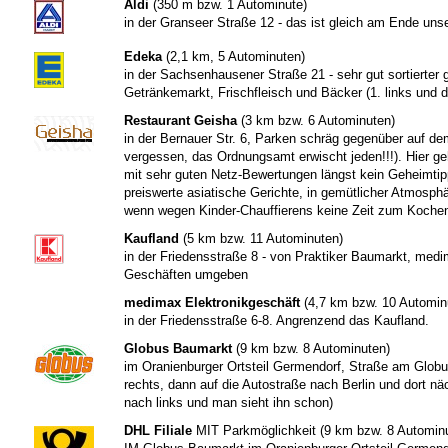
Aldi
(350 m bzw. 1 Autominute)
in der Granseer Straße 12 - das ist gleich am Ende uns
Edeka
(2,1 km, 5 Autominuten)
in der Sachsenhausener Straße 21 - sehr gut sortierter 
Getränkemarkt, Frischfleisch und Bäcker (1. links und d
Restaurant Geisha
(3 km bzw. 6 Autominuten)
in der Bernauer Str. 6, Parken schräg gegenüber auf de
vergessen, das Ordnungsamt erwischt jeden!!!). Hier ge
mit sehr guten Netz-Bewertungen längst kein Geheimtip
preiswerte asiatische Gerichte, in gemütlicher Atmosp
wenn wegen Kinder-Chauffierens keine Zeit zum Kochen b
Kaufland
(5 km bzw. 11 Autominuten)
in der Friedensstraße 8 - von Praktiker Baumarkt, medi
Geschäften umgeben
medimax Elektronikgeschäft
(4,7 km bzw. 10 Automin
in der Friedensstraße 6-8. Angrenzend das Kaufland.
Globus Baumarkt
(9 km bzw. 8 Autominuten)
im Oranienburger Ortsteil Germendorf, Straße am Globu
rechts, dann auf die Autostraße nach Berlin und dort nä
nach links und man sieht ihn schon)
DHL Filiale
MIT Parkmöglichkeit (9 km bzw. 8 Automin