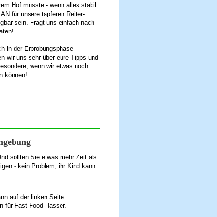
rem Hof müsste - wenn alles stabil
WLAN für unsere tapferen Reiter-
ügbar sein. Fragt uns einfach nach
aten!
ch in der Erprobungsphase
en wir uns sehr über eure Tipps und
besondere, wenn wir etwas noch
n können!
Umgebung
Und sollten Sie etwas mehr Zeit als
igen - kein Problem, ihr Kind kann
nn auf der linken Seite.
 für Fast-Food-Hasser.