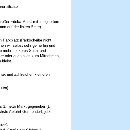
erer Straße
großer Edeka-Markt mit integriertem
ann auf der linken Seite)
m Parkplatz (Parkscheibe nicht
hen wir selbst sehr gerne hin und
p mehr: leckeres Sushi und
häre oder auch alles zum Mitnehmen,
leibt....
max und zahlreichen kleineren
uten)
s 1, netto Markt gegenüber (1.
chste Abfahrt Germendorf, jetzt
uten)