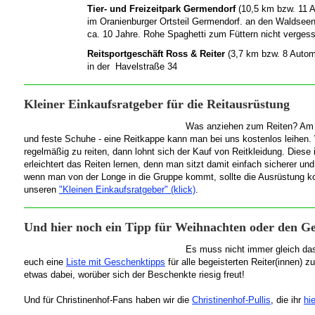
Tier- und Freizeitpark Germendorf
(10,5 km bzw. 11 A
im Oranienburger Ortsteil Germendorf . an den Waldseen 
ca. 10 Jahre. Rohe Spaghetti zum Füttern nicht verges
Reitsportgeschäft Ross & Reiter
(3,7 km bzw. 8 Automi
in der Havelstraße 34
Kleiner Einkaufsratgeber für die Reitausrüstung
Was anziehen zum Reiten? Am
und feste Schuhe - eine Reitkappe kann man bei uns kostenlos leihen.
regelmäßig zu reiten, dann lohnt sich der Kauf von Reitkleidung. Diese i
erleichtert das Reiten lernen, denn man sitzt damit einfach sicherer u
wenn man von der Longe in die Gruppe kommt, sollte die Ausrüstung kom
unseren
"Kleinen Einkaufsratgeber" (klick)
.
Und hier noch ein Tipp für Weihnachten oder den G
Es muss nicht immer gleich das 
euch eine
Liste mit Geschenktipps
für alle begeisterten Reiter(innen) z
etwas dabei, worüber sich der Beschenkte riesig freut!
Und für Christinenhof-Fans haben wir die
Christinenhof-Pullis
, die ihr
hie