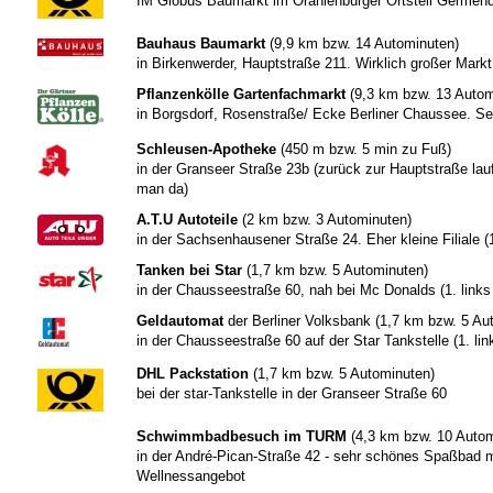
IM Globus Baumarkt im Oranienburger Ortsteil Germend
Bauhaus Baumarkt
(9,9 km bzw. 14 Autominuten)
in Birkenwerder, Hauptstraße 211. Wirklich großer Markt
Pflanzenkölle Gartenfachmarkt
(9,3 km bzw. 13 Autom
in Borgsdorf, Rosenstraße/ Ecke Berliner Chaussee . Se
Schleusen-Apotheke
(450 m bzw. 5 min zu Fuß)
in der Granseer Straße 23b (zurück zur Hauptstraße lauf
man da)
A.T.U Autoteile
(2 km bzw. 3 Autominuten)
in der Sachsenhausener Straße 24. Eher kleine Filiale (
Tanken bei Star
(1,7 km bzw. 5 Autominuten )
in der Chausseestraße 60, nah bei Mc Donalds (1. links 
Geldautomat
der Berliner Volksbank (1,7 km bzw. 5 Au
in der Chausseestraße 60 auf der Star Tankstelle (1. lin
DHL Packstation
(1,7 km bzw. 5 Autominuten)
bei der star-Tankstelle in der Granseer Straße 60
Schwimmbadbesuch im TURM
(4,3 km bzw. 10 Auto
in der André-Pican-Straße 42 - sehr schönes Spaßbad
Wellnessangebot